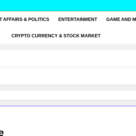
und India24
ia24
 AFFAIRS & POLITICS
ENTERTAINMENT
GAME AND 
CRYPTO CURRENCY & STOCK MARKET
e