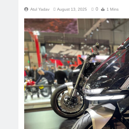
0
Atul Yadav
August 13, 2025
1 Mins