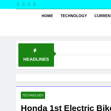
Skip
Aro
to
Around Ind
content
HOME
TECHNOLOGY
CURRENT
HEADLINES
TECHNOLOGY
Honda 1st Electric Bik