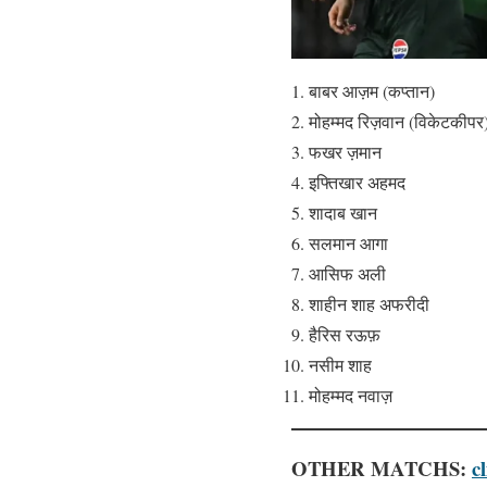
बाबर आज़म (कप्तान)
मोहम्मद रिज़वान (विकेटकीपर
फखर ज़मान
इफ्तिखार अहमद
शादाब खान
सलमान आगा
आसिफ अली
शाहीन शाह अफरीदी
हैरिस रऊफ़
नसीम शाह
मोहम्मद नवाज़
OTHER MATCHS:
c