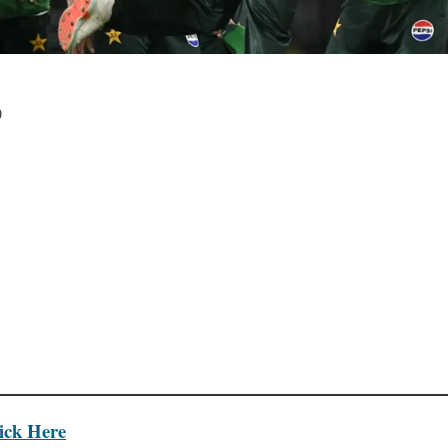
)
lick Here