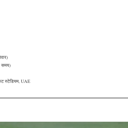
िवार)
य समय)
केट स्टेडियम, UAE