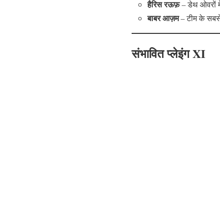
हैरिस रऊफ़
– डेथ ओवरों म
बाबर आज़म
– टीम के सबसे 
संभावित प्लेइंग XI